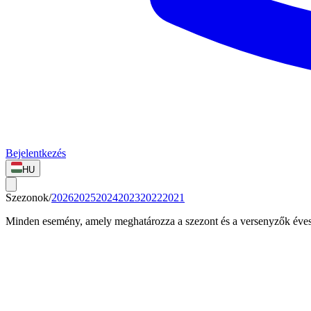
Bejelentkezés
HU
Szezonok/
2026
2025
2024
2023
2022
2021
Minden esemény, amely meghatározza a szezont és a versenyzők éves 